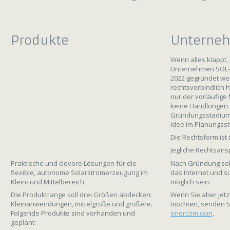
Produkte
Unterne
Wenn alles klappt, 
Unternehmen SOL-
2022 gegründet w
rechtsverbindlich h
nur der vorläufige
keine Handlungen 
Gründungsstadiums
Idee im Planungss
Die Rechtsform ist 
Jegliche Rechtsan
Nach Gründung soll
Praktische und clevere Lösungen für die
das Internet und 
flexible, autonome Solarstromerzeugung im
möglich sein.
Klein- und Mittelbereich.
Wenn Sie aber jet
Die Produktrange soll drei Größen abdecken:
möchten, senden Si
Kleinanwendungen, mittelgroße und größere.
enercom.com
.
Folgende Produkte sind vorhanden und
geplant: