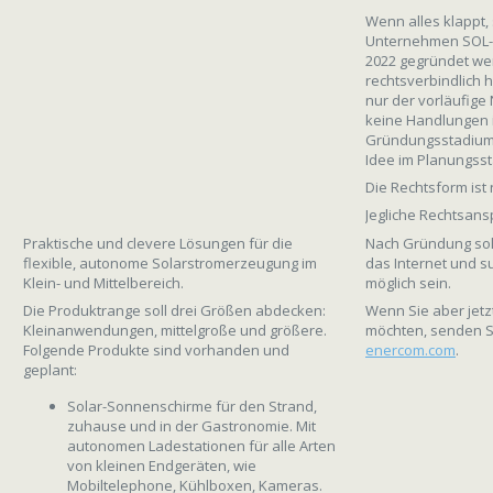
Wenn alles klappt, 
Unternehmen SOL-
2022 gegründet w
rechtsverbindlich h
nur der vorläufige
keine Handlungen 
Gründungsstadiums
Idee im Planungss
Die Rechtsform ist 
Jegliche Rechtsan
Nach Gründung soll
Praktische und clevere Lösungen für die
das Internet und 
flexible, autonome Solarstromerzeugung im
möglich sein.
Klein- und Mittelbereich.
Wenn Sie aber jet
Die Produktrange soll drei Größen abdecken:
möchten, senden Si
Kleinanwendungen, mittelgroße und größere.
enercom.com
.
Folgende Produkte sind vorhanden und
geplant:
Solar-Sonnenschirme für den Strand,
zuhause und in der Gastronomie. Mit
autonomen Ladestationen für alle Arten
von kleinen Endgeräten, wie
Mobiltelephone, Kühlboxen, Kameras.